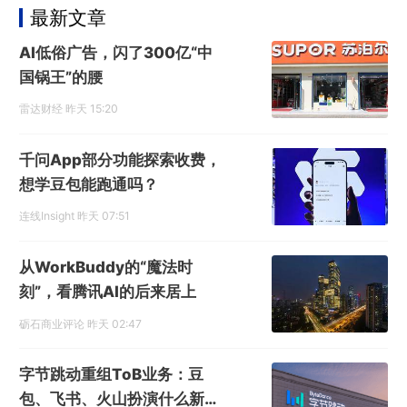
最新文章
AI低俗广告，闪了300亿“中
国锅王”的腰
雷达财经
昨天 15:20
千问App部分功能探索收费，
想学豆包能跑通吗？
连线Insight
昨天 07:51
从WorkBuddy的“魔法时
刻”，看腾讯AI的后来居上
砺石商业评论
昨天 02:47
字节跳动重组ToB业务：豆
包、飞书、火山扮演什么新角