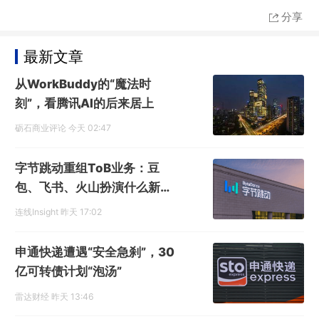
分享
最新文章
从WorkBuddy的“魔法时
刻”，看腾讯AI的后来居上
砺石商业评论
今天 02:47
字节跳动重组ToB业务：豆
包、飞书、火山扮演什么新角
色？
连线Insight
昨天 17:02
申通快递遭遇“安全急刹”，30
亿可转债计划“泡汤”
雷达财经
昨天 13:46