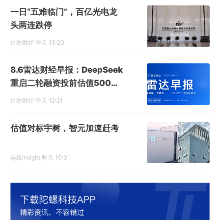
一日“五难临门”，百亿光电龙
头两连跌停
雷达财经
昨天 13:20
8.6雷达财经早报：DeepSeek
重启二轮融资投前估值5000
亿
雷达财经
昨天 12:21
估值对标宇树，智元加速赶考
连线Insight
昨天 10:31